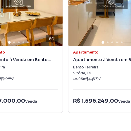
8
nto
Apartamento
nto à Venda em Bento
Apartamento à Venda em 
Ferreira
ira
Bento Ferreira
Vitória
,
ES
3
2
2
96
m²
3
2
77.000,00
R$ 1.596.249,00
Venda
Venda