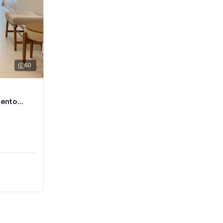
50
Bento