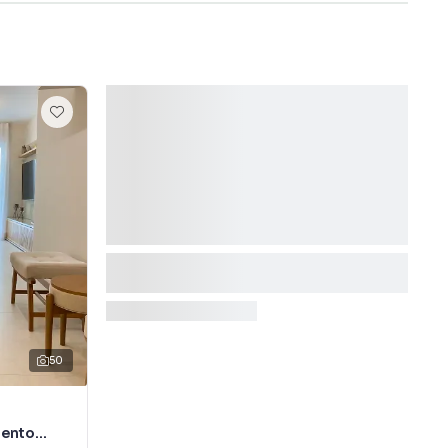
50
Bento