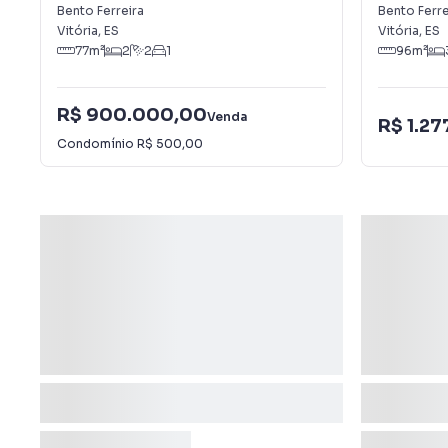
Ferreira
Ferreira
Bento Ferreira
Bento Ferre
Vitória
,
ES
Vitória
,
ES
77
m²
2
2
1
96
m²
R$ 900.000,00
Venda
R$ 1.2
Condomínio
R$ 500,00