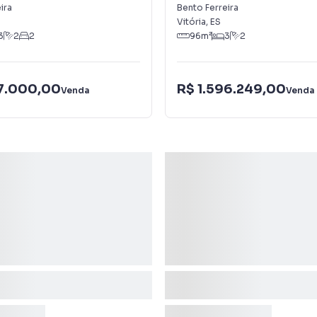
Ferreira
ira
Bento Ferreira
Vitória
,
ES
3
2
2
96
m²
3
2
77.000,00
R$ 1.596.249,00
Venda
Venda