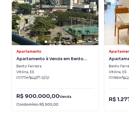
20
Apartamento
Apartame
Apartamento à Venda em Bento
Apartame
Ferreira
Ferreira
Bento Ferreira
Bento Ferre
Vitória
,
ES
Vitória
,
ES
77
m²
2
2
1
96
m²
R$ 900.000,00
Venda
R$ 1.2
Condomínio
R$ 500,00