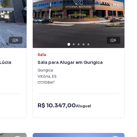
5
6
Sala
Lúcia
Sala para Alugar em Gurigica
Gurigica
Vitória
,
ES
108
m²
R$ 10.347,00
Aluguel