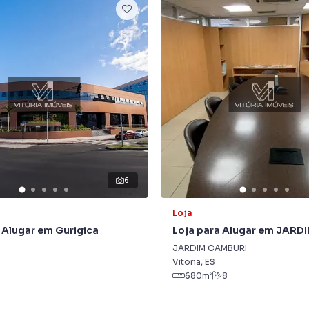
6
Loja
 Alugar em Gurigica
Loja para Alugar em JARD
CAMBURI
JARDIM CAMBURI
Vitoria
,
ES
680
m²
8