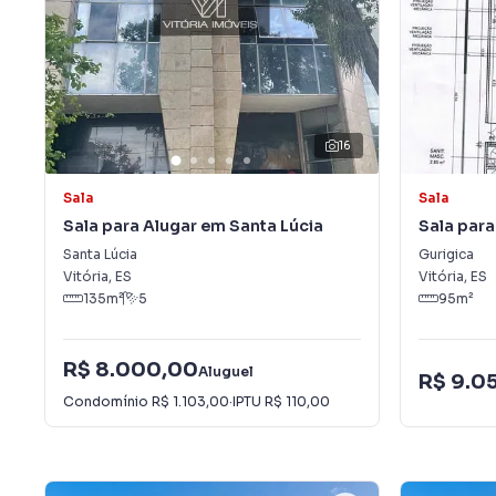
16
Sala
Sala
Sala para Alugar em Santa Lúcia
Sala para
Santa Lúcia
Gurigica
Vitória
,
ES
Vitória
,
ES
135
m²
5
95
m²
R$ 8.000,00
Aluguel
R$ 9.0
Condomínio
R$ 1.103,00
·
IPTU
R$ 110,00