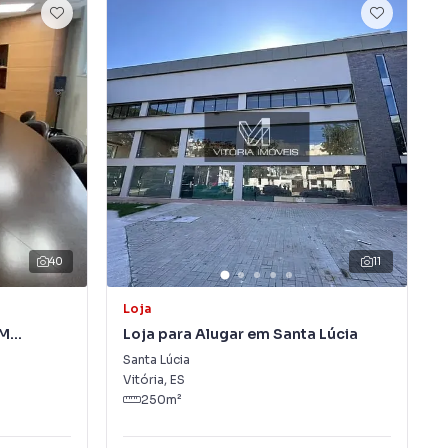
40
11
Loja
IM
Loja para Alugar em Santa Lúcia
Santa Lúcia
Vitória
,
ES
250
m²