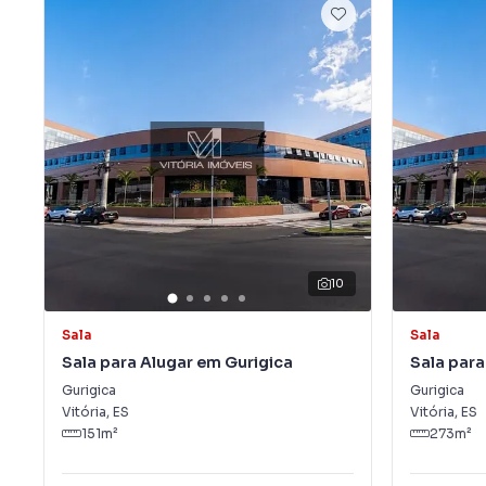
10
Sala
Sala
Sala para Alugar em Gurigica
Sala para
Gurigica
Gurigica
Vitória
,
ES
Vitória
,
ES
151
m²
273
m²