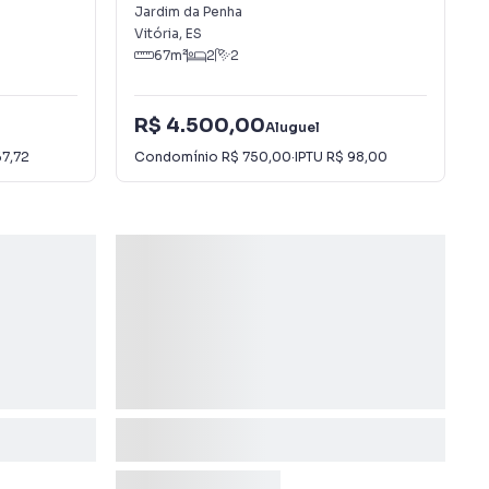
Jardim da Penha
Jardim da Penha
Vitória
,
ES
67
m²
2
2
R$ 4.500,00
Aluguel
67,72
Condomínio
R$ 750,00
·
IPTU
R$ 98,00