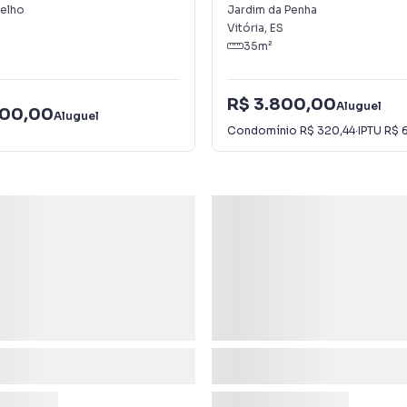
Penha
elho
Jardim da Penha
Vitória
,
ES
35
m²
R$ 3.800,00
Aluguel
000,00
Aluguel
Condomínio
R$ 320,44
·
IPTU
R$ 