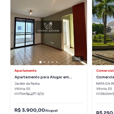
13
Apartamento
Comercial
Apartamento para Alugar em
Comercia
Jardim da Penha
PRAIA
Jardim da Penha
MATA DA P
Vitória
,
ES
Vitoria
,
ES
70
m²
2
3
1
3600
m²
R$ 3.900,00
Aluguel
R$ 250