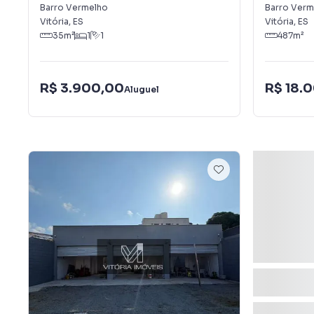
Vermelho
Vermelho
Barro Vermelho
Barro Verm
Vitória
,
ES
Vitória
,
ES
35
m²
1
1
487
m²
R$ 3.900,00
R$ 18.
Aluguel