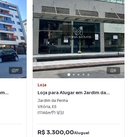
17
6
Loja
em
Loja para Alugar em Jardim da
Penha
Jardim da Penha
Vitória
,
ES
45
m²
1
1
R$ 3.300,00
Aluguel