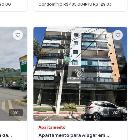
90,00
Condomínio
R$ 485,00
·
IPTU
R$ 129,83
4
24
Apartamento
m da
Apartamento para Alugar em