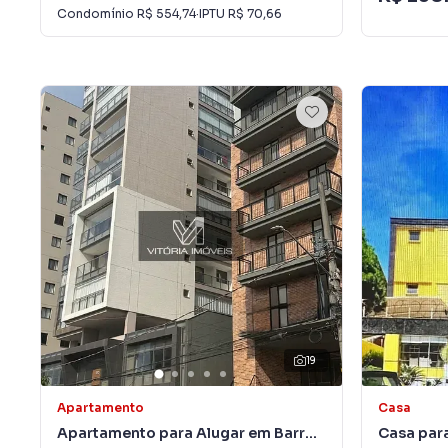
Condomínio
R$ 554,74
·
IPTU
R$ 70,66
19
Apartamento
Casa
Apartamento para Alugar em Barro
Casa par