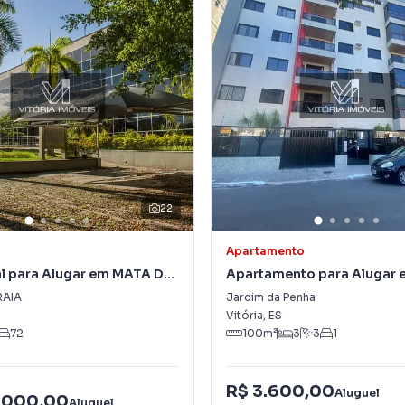
22
Apartamento
l para Alugar em MATA DA
Apartamento para Alugar 
Jardim da Penha
RAIA
Jardim da Penha
Vitória
,
ES
72
100
m²
3
3
1
R$ 3.600,00
Aluguel
.000,00
Aluguel