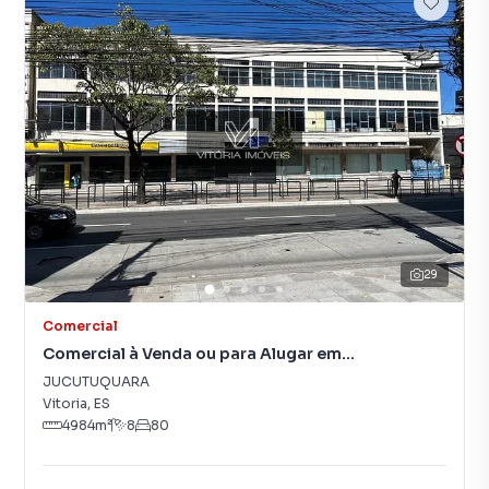
29
Comercial
Comercial à Venda ou para Alugar em
JUCUTUQUARA
JUCUTUQUARA
Vitoria
,
ES
4984
m²
8
80