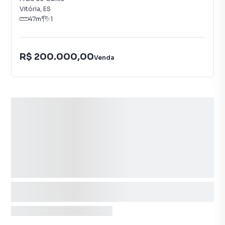
Vitória
,
ES
47
m²
1
R$ 200.000,00
Venda