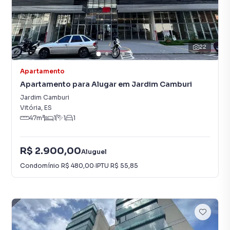
22
Apartamento
Apartamento para Alugar em Jardim Camburi
Jardim Camburi
Vitória
,
ES
47
m²
1
1
1
R$ 2.900,00
Aluguel
Condomínio
R$ 480,00
·
IPTU
R$ 55,85