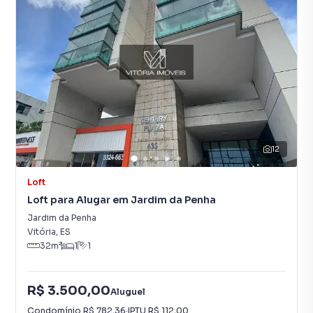
12
Loft
Loft para Alugar em Jardim da Penha
Jardim da Penha
Vitória
,
ES
32
m²
1
1
R$ 3.500,00
Aluguel
Condomínio
R$ 782,36
·
IPTU
R$ 112,00