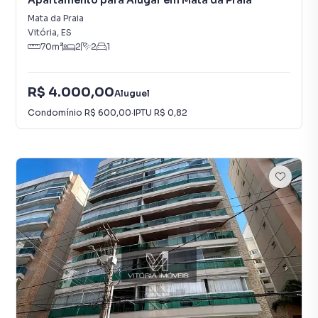
Apartamento para Alugar em Mata da Praia
Mata da Praia
Vitória
,
ES
70
m²
2
2
1
R$ 4.000,00
Aluguel
Condomínio
R$ 600,00
·
IPTU
R$ 0,82