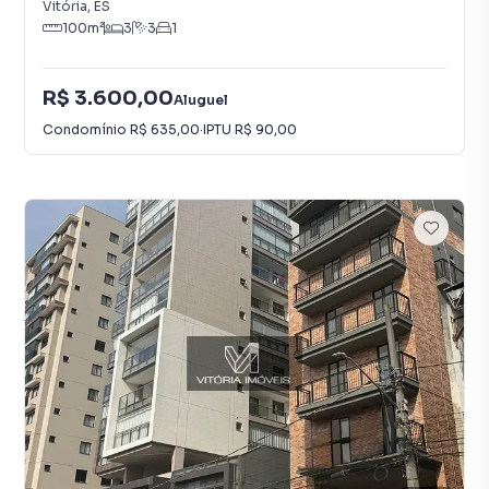
Vitória
,
ES
100
m²
3
3
1
R$ 3.600,00
Aluguel
Condomínio
R$ 635,00
·
IPTU
R$ 90,00