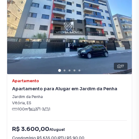
17
Apartamento
Apartamento para Alugar em Jardim da Penha
Jardim da Penha
Vitória
,
ES
100
m²
3
3
1
R$ 3.600,00
Aluguel
Condomínio
R$ 635,00
·
IPTU
R$ 90,00