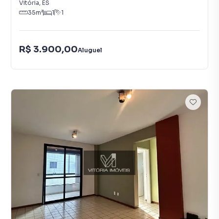
Vitória
,
ES
35
m²
1
1
R$ 3.900,00
Aluguel