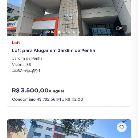
12
Loft
Loft para Alugar em Jardim da Penha
Jardim da Penha
Vitória
,
ES
32
m²
1
1
R$ 3.500,00
Aluguel
Condomínio
R$ 782,36
·
IPTU
R$ 112,00