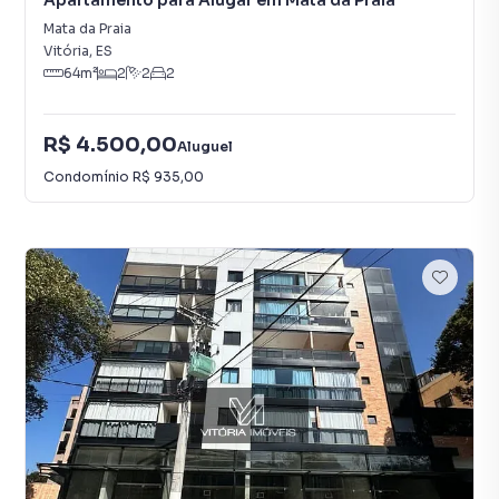
Apartamento para Alugar em Mata da Praia
Mata da Praia
Vitória
,
ES
64
m²
2
2
2
R$ 4.500,00
Aluguel
Condomínio
R$ 935,00