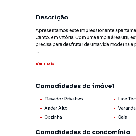
Descrição
Apresentamos este impressionante apartament
Canto, em Vitória. Com uma ampla área útil, e
precisa para desfrutar de uma vida moderna e p
Contando com 4 suítes espaçosas, este apart
Ver
mais
para proporcionar uma vida confortável e sofis
técnica e o piso de porcelanato, que conferem
Comodidades do imóvel
Além disso, o imóvel possui diversas comodida
porcelanato, entre outros. O condomínio, por
Elevador Privativo
Laje Téc
sala de academia, quadra poliesportiva, playgro
24h, tomada para carro elétrico, churrasqueira, 
Andar Alto
Varanda
brinquedoteca, portão eletrônico e guarita co
Cozinha
Sala
Não perca a oportunidade de conhecer pessoal
Comodidades do condomínio
privilegiada, espaço e comodidades em um único