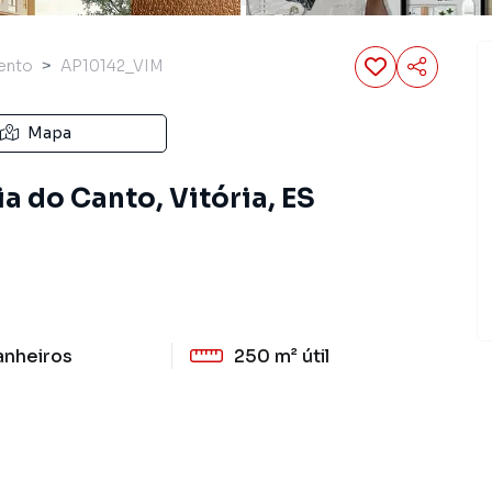
ento
AP10142_VIM
Mapa
a do Canto, Vitória, ES
anheiros
250 m²
útil