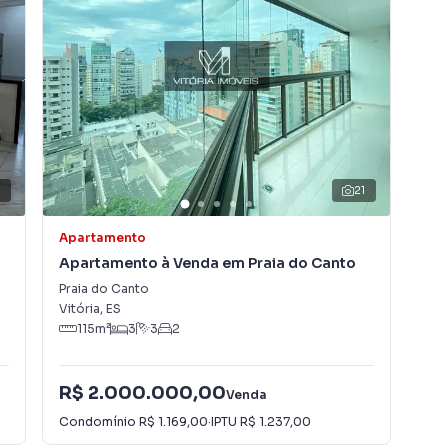
lugar seu imóvel muito mais rápido do que em
mos diversos imóveis em Vitória, especialmente em
e de marketing digital focada em produzir campanhas
o o número de contatos interessados e tendo como
 alugar seu imóvel mais rápido. Contamos também com
dos e uma central de atendimento preparada para
21
Apartamento
Apa
Apartamento à Venda em Praia do Canto
Ap
Praia do Canto
Pra
Vitória
,
ES
Vitó
115
m²
3
3
2
R$ 2.000.000,00
Venda
R$
Condomínio
R$ 1.169,00
·
IPTU
R$ 1.237,00