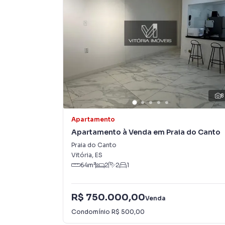
Na Vitoria Imóveis você consegue vender ou a
imobiliárias tradicionais. Já vendemos e loca
Barro Vermelho. Isso porque temos uma equip
específicas para Vitória, o que aumenta muit
consequência uma maior chance de vender ou
um time de programadores, corretores treina
atender proprietários e inquilinos.
8
Apartamento
Apartamento à Venda em Praia do Canto
Praia do Canto
Vitória
,
ES
64
m²
2
2
1
R$ 750.000,00
Venda
Condomínio
R$ 500,00