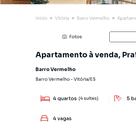
Início
Vitória
Barro Vermelho
Apartam
Fotos
Apartamento à venda, Prai
Barro Vermelho
Barro Vermelho
-
Vitória
/
ES
4
quartos
5
b
(4 suítes)
4
vagas