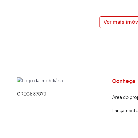
Ver mais imó
Conheça
CRECI:
3787J
Área do pro
Lançament