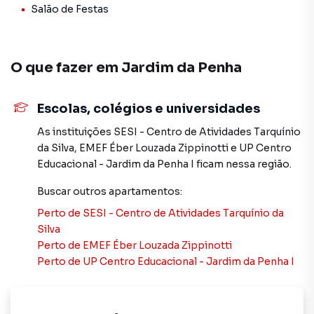
Salão de Festas
planta em Jardim da Penha e em outras regiões de Vitória.
Aqui você encontra milhares de ofertas para encontrar o
imóvel que mais combina com seu estilo de vida.
O que fazer em
Jardim da Penha
Negocie seu imóvel de forma totalmente online, com
segurança e tranquilidade. Na Vitoria Imóveis você
Escolas, colégios e universidades
consegue comprar ou alugar um imóvel em Vitória mesmo
não estando na cidade e com a praticidade de fazer tudo
As instituições
SESI - Centro de Atividades Tarquínio
online, direto do seu computador ou smartphone. Nós
da Silva
,
EMEF Éber Louzada Zippinotti
e
UP Centro
criamos soluções inovadoras para simplificar a relação de
Educacional - Jardim da Penha I
ficam nessa região.
proprietários, inquilinos e compradores com o mercado
imobiliário.
Buscar outros
apartamentos
:
Perto de
SESI - Centro de Atividades Tarquínio da
Anuncie seu imóvel! É fácil, rápido e gratuito! A Vitoria
Silva
Imóveis é uma imobiliária digital com imóveis em diversas
Perto de
EMEF Éber Louzada Zippinotti
cidades do Brasil, incluindo Vitória.
Perto de
UP Centro Educacional - Jardim da Penha I
Na Vitoria Imóveis você consegue vender ou alugar seu
imóvel muito mais rápido do que em imobiliárias