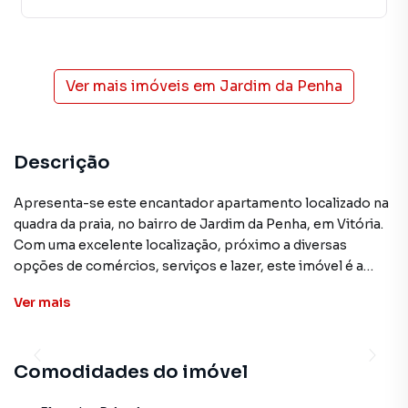
Ver mais imóveis em
Jardim da Penha
Descrição
Apresenta-se este encantador apartamento localizado na
quadra da praia, no bairro de Jardim da Penha, em Vitória.
Com uma excelente localização, próximo a diversas
opções de comércios, serviços e lazer, este imóvel é a
oportunidade perfeita para quem busca qualidade de vida.
Ver
mais
O apartamento conta com 2 quartos, sendo 1 suíte, e 1 sala,
varanda, 72m2. em ótimo estado de conservação, com
Comodidades do imóvel
acabamentos de qualidade e uma planta bem distribuída,
proporcionando conforto e funcionalidade aos