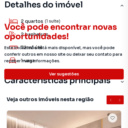
Detalhes do imóvel
2
quartos
(1 suíte)
Você pode encontrar novas
2
banheiros
oportunidades!
72 m²
útil
Este imóvel não está mais disponível, mas você pode
conferir outros em nosso site ou deixar seu contato para
1
vaga
receber mais informações.
Ver sugestões
Características principais
Veja outros imóveis nesta região