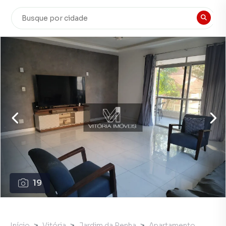
19
Início
Vitória
Jardim da Penha
Apartamento