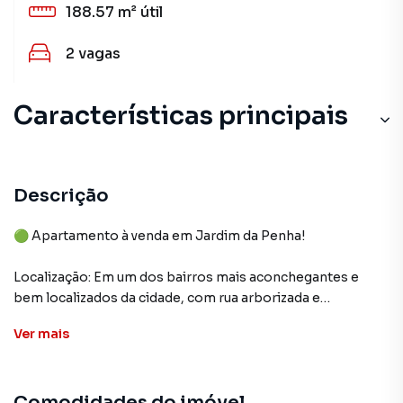
188.57 m²
útil
2
vagas
Características principais
Descrição
🟢 Apartamento à venda em Jardim da Penha!
Localização: Em um dos bairros mais aconchegantes e
bem localizados da cidade, com rua arborizada e
proximidade a serviços e lazer.
Ver
mais
• Área total: 188,57m²
• Quartos: 4 no total, com 3 suítes amplas (1 delas com
Comodidades do imóvel
closet)