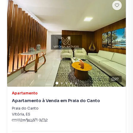
campanhas específicas para Vitória, o que aumenta muito
o número de contatos interessados e tendo como
consequência uma maior chance de vender ou alugar seu
imóvel mais rápido. Contamos também com um time de
programadores, corretores treinados e uma central de
atendimento preparada para atender proprietários e
inquilinos.
27
Apartamento
Apartamento à Venda em Praia do Canto
Praia do Canto
Vitória
,
ES
112
m²
3
3
2