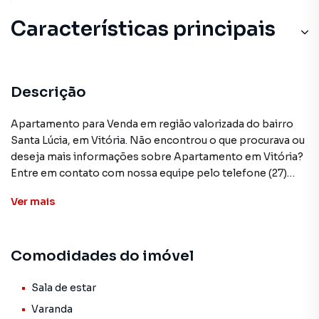
Características principais
Descrição
Apartamento para Venda em região valorizada do bairro
Santa Lúcia, em Vitória. Não encontrou o que procurava ou
deseja mais informações sobre Apartamento em Vitória?
Entre em contato com nossa equipe pelo telefone (27)
3200-3029.
Ver
mais
A Vitoria Imóveis tem mais opções de apartamentos,
casas residenciais e comerciais, sobrados, terrenos, lojas
Comodidades do imóvel
e barracões para venda ou locação, além de
empreendimentos em construção ou lançamentos na
planta em Santa Lúcia e em outras regiões de Vitória. Aqui
Sala de estar
você encontra milhares de ofertas para encontrar o imóvel
Varanda