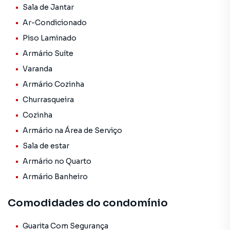
praticidade no dia a dia. A presença de uma varanda e uma
Sala de Jantar
churrasqueira ampliam as possibilidades de lazer e
Ar-Condicionado
entretenimento.
Piso Laminado
O condomínio Residencial Aldeia Mata da Praia, onde a
Armário Suíte
casa se localiza, oferece segurança adicional com sua
Varanda
guarita e portão eletrônico, garantindo tranquilidade aos
moradores. A propriedade, atualmente ocupada pelo
Armário Cozinha
proprietário, está disponível para venda mobiliada,
Churrasqueira
permitindo uma rápida mudança.
Cozinha
Não perca a oportunidade de conhecer essa casa duplex
Armário na Área de Serviço
em Mata da Praia, Vitória. Com sua localização privilegiada,
Sala de estar
amplos espaços e comodidades, ela se torna uma opção
Armário no Quarto
atraente para quem busca uma moradia confortável e
Armário Banheiro
prática. Agende uma visita e descubra todas as
possibilidades que esta propriedade oferece.
Comodidades do condomínio
Casa para Venda em região valorizada do bairro Mata da
Guarita Com Segurança