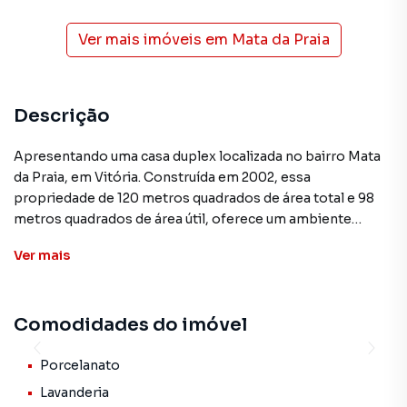
Ver mais imóveis em
Mata da Praia
Descrição
Apresentando uma casa duplex localizada no bairro Mata
da Praia, em Vitória. Construída em 2002, essa
propriedade de 120 metros quadrados de área total e 98
metros quadrados de área útil, oferece um ambiente
aconchegante e prático para sua nova moradia. Com dois
Ver
mais
quartos, sendo um suíte, esta casa duplex possui uma sala
de estar e jantar, além de uma cozinha completa e uma
lavanderia.
Comodidades do imóvel
As principais características desta propriedade incluem
piso de porcelanato, ar-condicionado, piso laminado e
Porcelanato
diversos armários embutidos, proporcionando conforto e
Lavanderia