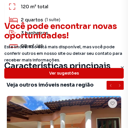
120 m²
total
2
quartos
(1 suíte)
Você pode encontrar novas
3
banheiros
oportunidades!
98 m²
útil
Este imóvel não está mais disponível, mas você pode
conferir outros em nosso site ou deixar seu contato para
receber mais informações.
Características principais
Ver sugestões
Veja outros imóveis nesta região