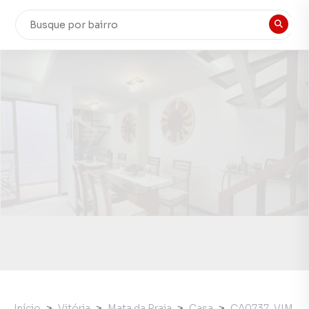
Início
Vitória
Mata da Praia
Casa
CA0737_VIM