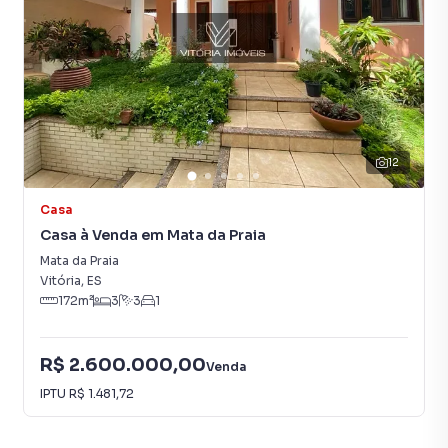
12
Casa
Casa à Venda em Mata da Praia
Mata da Praia
Vitória
,
ES
172
m²
3
3
1
R$ 2.600.000,00
Venda
IPTU
R$ 1.481,72