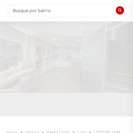
Início
Vitória
Santa Lúcia
Loja
LO0228_VIM