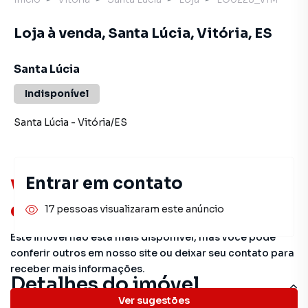
Loja à venda, Santa Lúcia, Vitória, ES
Santa Lúcia
Indisponível
Santa Lúcia
-
Vitória
/
ES
Entrar em contato
Você pode encontrar novas
oportunidades!
17 pessoas visualizaram este anúncio
Este imóvel não está mais disponível, mas você pode
conferir outros em nosso site ou deixar seu contato para
receber mais informações.
Detalhes do imóvel
Ver sugestões