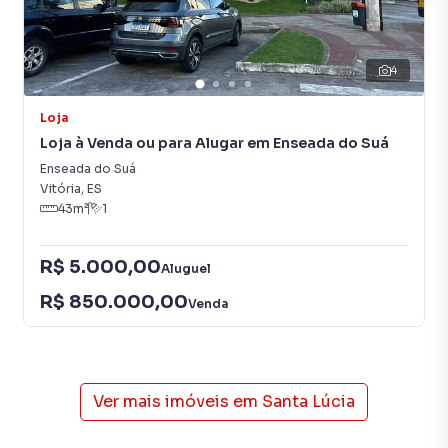
4
Loja
Loja à Venda ou para Alugar em Enseada do Suá
Enseada do Suá
Vitória
,
ES
43
m²
1
R$ 5.000,00
Aluguel
R$ 850.000,00
Venda
Ver mais imóveis em
Santa Lúcia