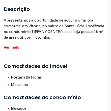
Descrição
Apresentamos a oportunidade de adquirir uma loja
comercial em Vitória, no bairro de Santa Lúcia. Localizada
no condomínio TIFFANY CENTER, essa loja possui 96 m²
de área útil, com 1 cozinha.
Ver
mais
A loja,reformada, conta com diversas comodidades, como
portaria 24 horas, mezanino, ar condicionado central. Além
disso, o condomínio oferece serviços adicionais, como
Comodidades do imóvel
portaria 24 horas e elevadores, proporcionando ainda
mais conforto e segurança aos proprietários e clientes.
Portaria 24 Horas
O espaço é versátil e pode ser adaptado para diversos
Mezanino
tipos de negócios, desde lojas de varejo até serviços
especializados. A localização privilegiada, em uma área
Comodidades do condomínio
com fácil acesso, torna esta propriedade uma excelente
oportunidade de investimento.
Elevador