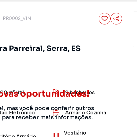
PR0002_VIM
a Parreiral, Serra, ES
ovas oportunidades!
00 m²
útil
9
banheiros
el, mas você pode conferir outros
tão Eletrônico
Armário Cozinha
o para receber mais informações.
Vestiário
ritório Armário