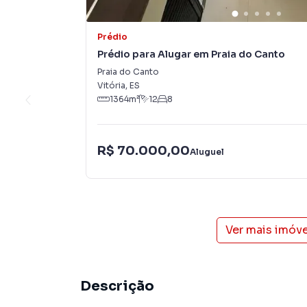
Prédio
Prédio para Alugar em Praia do Canto
Praia do Canto
Vitória
,
ES
1364
m²
12
8
R$ 70.000,00
Aluguel
Ver mais imóv
Descrição