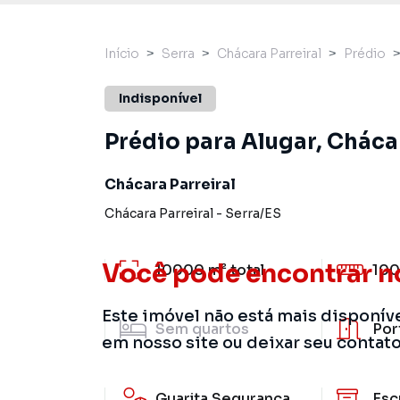
Início
Serra
Chácara Parreiral
Prédio
Indisponível
Prédio para Alugar, Chácar
Chácara Parreiral
Chácara Parreiral
-
Serra
/
ES
Você pode encontrar n
10000 m²
total
100
Este imóvel não está mais disponív
Sem
quartos
Por
em nosso site ou deixar seu contat
Guarita Segurança
Esc