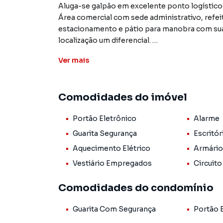
Aluga-se galpão em excelente ponto logístico
Área comercial com sede administrativo, refeitório, vestiário, doca pra carga e descarga,
estacionamento e pátio para manobra com sua posição estra
localização um diferencial.
agende uma visita com um de nossos corretores !!
Ver
mais
Prédio para Aluguel em região valorizada do ba
Comodidades do imóvel
procurava ou deseja mais informações sobre 
pelo telefone (27) 3200-3029.
Portão Eletrônico
Alarme
A Vitoria Imóveis tem mais opções de apartam
Guarita Segurança
Escritó
terrenos, lojas e barracões para venda ou l
Aquecimento Elétrico
Armário
lançamentos na planta em Chácara Parreiral e 
Vestiário Empregados
Circuito
de ofertas para encontrar o imóvel que mais c
Comodidades do condomínio
Negocie seu imóvel de forma totalmente online
você consegue comprar ou alugar um imóvel e
Guarita Com Segurança
Portão 
praticidade de fazer tudo online, direto do 