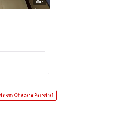
12
eis em
Chácara Parreiral