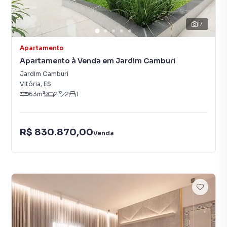
17
Apartamento
Apartamento à Venda em Jardim Camburi
Jardim Camburi
Vitória
,
ES
63
m²
2
2
1
R$ 830.870,00
Venda