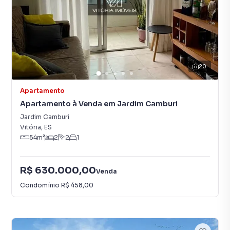
20
Apartamento
Apartamento à Venda em Jardim Camburi
Jardim Camburi
Vitória
,
ES
54
m²
2
2
1
R$ 630.000,00
Venda
Condomínio
R$ 458,00