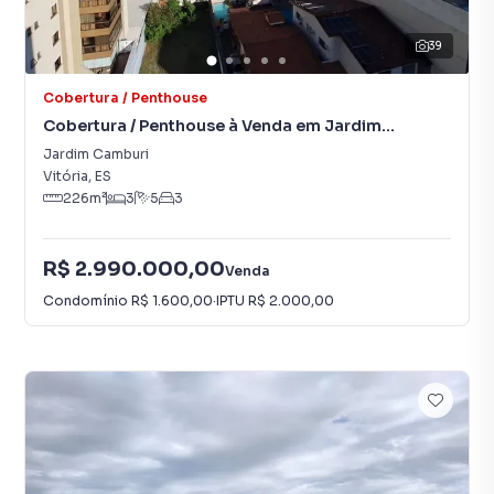
39
Cobertura / Penthouse
Cobertura / Penthouse à Venda em Jardim
Camburi
Jardim Camburi
Vitória
,
ES
226
m²
3
5
3
R$ 2.990.000,00
Venda
Condomínio
R$ 1.600,00
·
IPTU
R$ 2.000,00