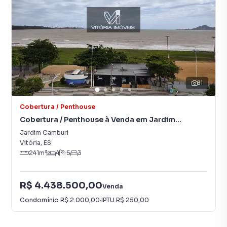
31
Cobertura / Penthouse
Cobertura / Penthouse à Venda em Jardim
Camburi
Jardim Camburi
Vitória
,
ES
241
m²
4
5
3
R$ 4.438.500,00
Venda
Condomínio
R$ 2.000,00
·
IPTU
R$ 250,00