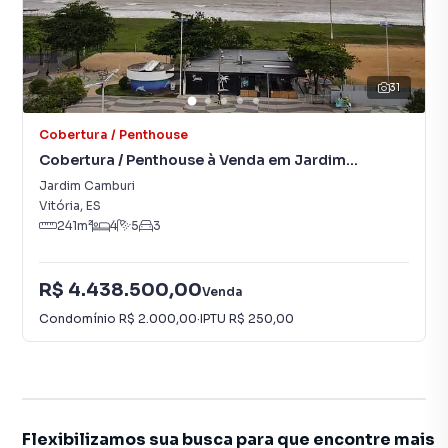
31
Cobertura / Penthouse
Cobertura / Penthouse à Venda em Jardim
Camburi
Jardim Camburi
Vitória
,
ES
241
m²
4
5
3
R$ 4.438.500,00
Venda
Condomínio
R$ 2.000,00
·
IPTU
R$ 250,00
Flexibilizamos sua busca para que encontre mais