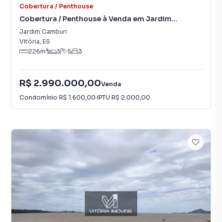
Cobertura / Penthouse
Cobertura / Penthouse à Venda em Jardim
Camburi
Jardim Camburi
Vitória
,
ES
226
m²
3
5
3
R$ 2.990.000,00
Venda
Condomínio
R$ 1.600,00
·
IPTU
R$ 2.000,00