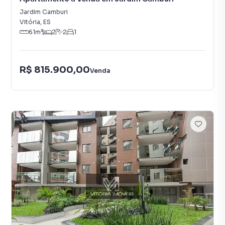
Jardim Camburi
Vitória
,
ES
61
m²
2
2
1
R$ 815.900,00
Venda