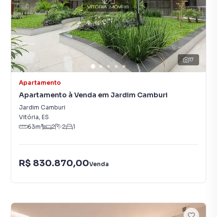
17
Apartamento
Apartamento à Venda em Jardim Camburi
Jardim Camburi
Vitória
,
ES
63
m²
2
2
1
R$ 830.870,00
Venda