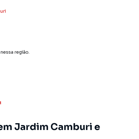
uri
A Vitoria Imóveis é uma imobiliária digital com imóveis
.
lugar seu imóvel muito mais rápido do que em
mos diversos imóveis em Vitória, especialmente em
e de marketing digital focada em produzir campanhas
 nessa região.
o o número de contatos interessados e tendo como
 alugar seu imóvel mais rápido. Contamos também com
dos e uma central de atendimento preparada para
i
 em Jardim Camburi e