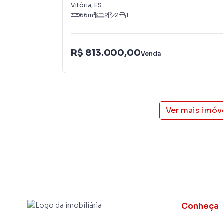
Vitória
,
ES
66
m²
2
2
1
R$ 813.000,00
Venda
Ver mais imóv
Conheça