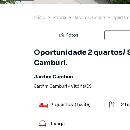
Início
Vitória
Jardim Camburi
Apartam
Fotos
Oportunidade 2 quartos/ 
Camburi.
Jardim Camburi
Jardim Camburi
-
Vitória
/
ES
2
quartos
2
b
(1 suíte)
1
vaga