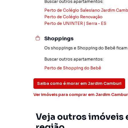
Buscar outros
apartamentos
:
Perto de
Colégio Salesiano Jardim Camb
Anuncie seu imóvel! É fácil, rápido e gratuito! 
Perto de
Colégio Renovação
em diversas cidades do Brasil, incluindo Vitória
Perto de
UNINTER | Serra - ES
Na Vitoria Imóveis você consegue vender ou a
Shoppings
imobiliárias tradicionais. Já vendemos e loca
Jardim Camburi. Isso porque temos uma equip
Os shoppings
e
Shopping do Bebê
ficam
específicas para Vitória, o que aumenta muit
consequência uma maior chance de vender ou
Buscar outros
apartamentos
:
um time de programadores, corretores treina
Perto de
Shopping do Bebê
atender proprietários e inquilinos.
Saiba como é morar em
Jardim Camburi
Ver imóveis
para comprar em Jardim Cambur
Veja outros imóveis
região