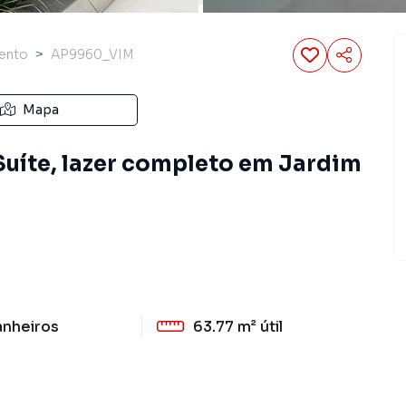
ento
AP9960_VIM
Mapa
Suíte, lazer completo em Jardim
anheiros
63.77 m²
útil