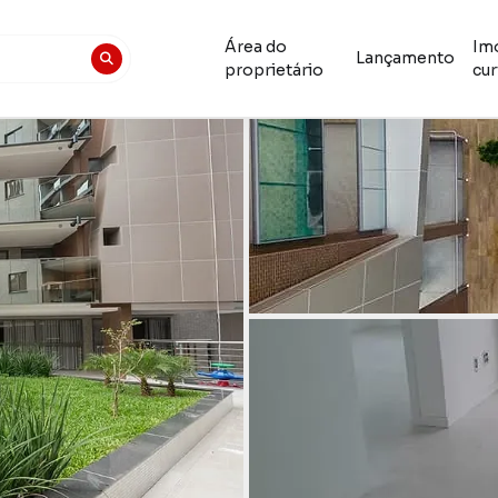
Área do
Im
Lançamento
proprietário
cur