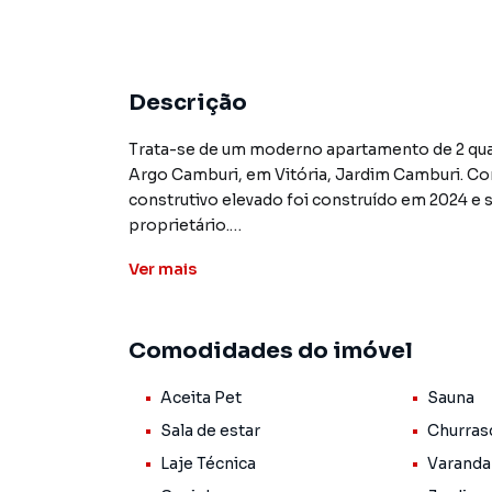
Descrição
Trata-se de um moderno apartamento de 2 qua
Argo Camburi, em Vitória, Jardim Camburi. Com
construtivo elevado foi construído em 2024 e
proprietário.
Ver
mais
O apartamento possui living com ampla sala de 
diferenciais, destacam-se a varanda com vista
de excelente qualidade. A unidade também co
Comodidades do imóvel
laje técnica.
Aceita Pet
Sauna
O empreendimento Argo Camburi oferece dive
moradores, tais como portaria 24h, piscina adul
Sala de estar
Churras
gourmet e playground. Com localização privile
Laje Técnica
Varanda
principais vias da região, além de estar próxi