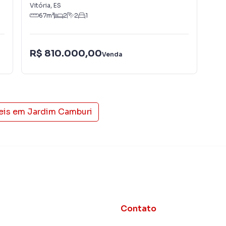
Vitória
,
ES
Vitó
67
m²
2
2
1
R$ 810.000,00
R$
Venda
eis em
Jardim Camburi
Contato