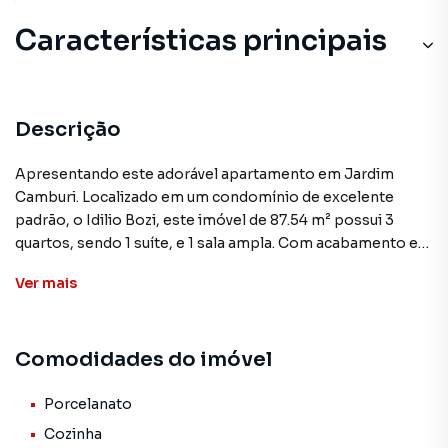
Características principais
Descrição
Apresentando este adorável apartamento em Jardim
Camburi. Localizado em um condomínio de excelente
padrão, o Idilio Bozi, este imóvel de 87.54 m² possui 3
quartos, sendo 1 suíte, e 1 sala ampla. Com acabamento em
porcelanato, a unidade conta ainda com cozinha, sala de
Ver
mais
jantar, varanda e localização privilegiada em andar alto.
As comodidades do condomínio incluem salão de festas,
Comodidades do imóvel
elevador, churrasqueira, piscina, playground e portão
eletrônico, proporcionando conforto e segurança aos
moradores. O apartamento está desocupado, pronto para
Porcelanato
receber seu novo proprietário.
Cozinha