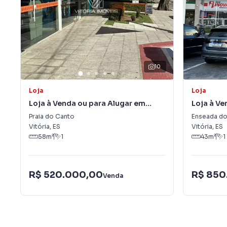
10
Loja
Loja
Loja à Venda ou para Alugar em
Loja à Ve
Praia do Canto
Enseada 
Praia do Canto
Enseada do
Vitória
,
ES
Vitória
,
ES
58
m²
1
43
m²
1
R$ 520.000,00
R$ 850
Venda