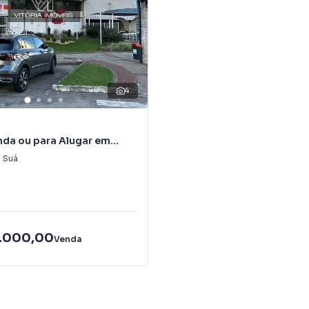
4
nda ou para Alugar em
do Suá
 Suá
.000,00
Venda