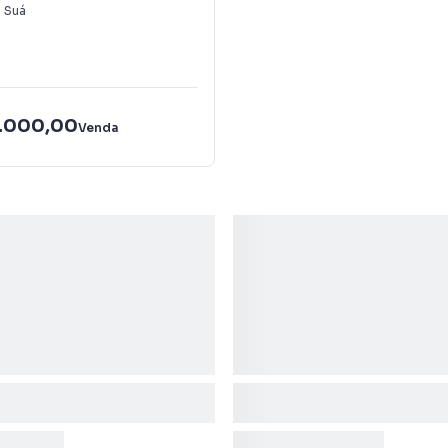
do Suá
 Suá
.000,00
Venda