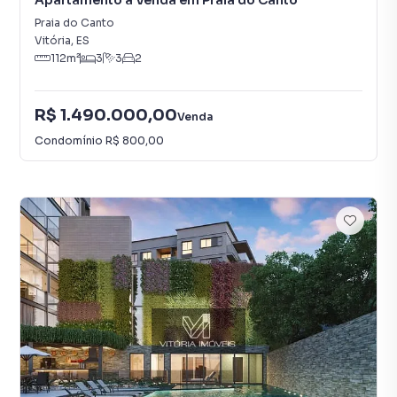
Apartamento à Venda em Praia do Canto
Praia do Canto
Vitória
,
ES
112
m²
3
3
2
R$ 1.490.000,00
Venda
Condomínio
R$ 800,00