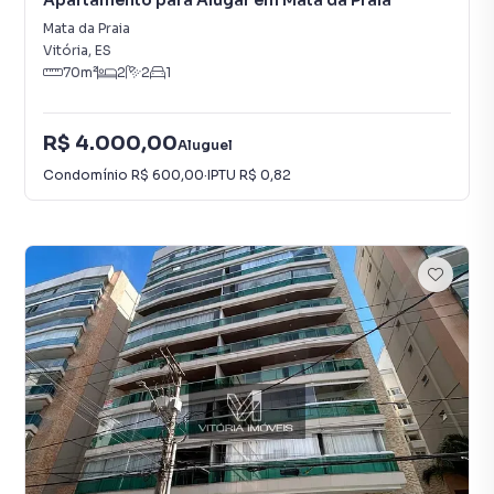
Apartamento para Alugar em Mata da Praia
Mata da Praia
Vitória
,
ES
70
m²
2
2
1
R$ 4.000,00
Aluguel
Condomínio
R$ 600,00
·
IPTU
R$ 0,82