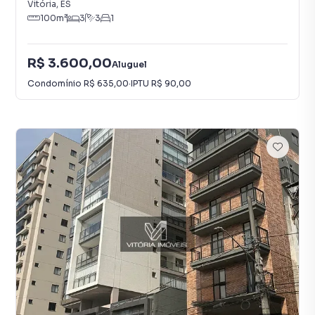
Vitória
,
ES
100
m²
3
3
1
R$ 3.600,00
Aluguel
Condomínio
R$ 635,00
·
IPTU
R$ 90,00