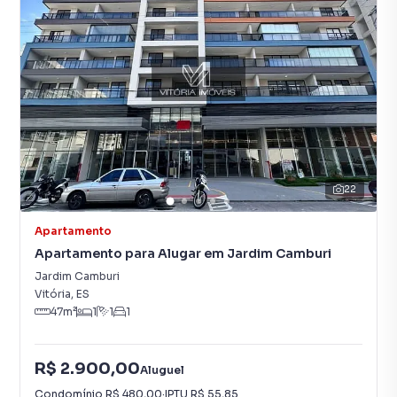
22
Apartamento
Apartamento para Alugar em Jardim Camburi
Jardim Camburi
Vitória
,
ES
47
m²
1
1
1
R$ 2.900,00
Aluguel
Condomínio
R$ 480,00
·
IPTU
R$ 55,85