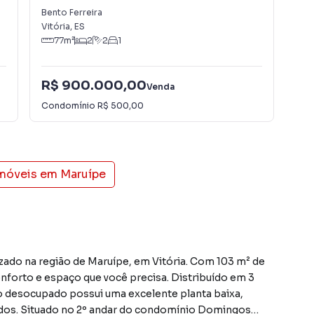
Bento Ferreira
Ben
Vitória
,
ES
Vitó
77
m²
2
2
1
R$ 900.000,00
Venda
R$
Condomínio
R$ 500,00
imóveis em
Maruípe
ado na região de Maruípe, em Vitória. Com 103 m² de
onforto e espaço que você precisa. Distribuído em 3
to desocupado possui uma excelente planta baixa,
dos. Situado no 2º andar do condomínio Domingos