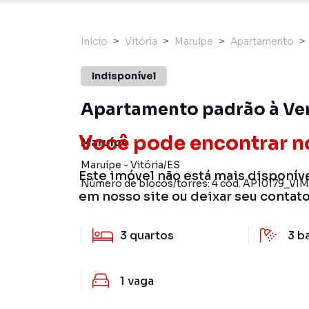
Início
Vitória
Maruípe
Apartamento
Indisponível
Apartamento padrão à Vend
Você pode encontrar n
Maruípe
Maruípe
-
Vitória
/
ES
Este imóvel não está mais disponív
Número de blocos/torres:
4
cód.
AP10179_VIM
em nosso site ou deixar seu contat
3
quartos
3
b
1
vaga