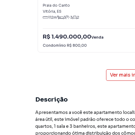
Praia do Canto
Vitória
,
ES
112
m²
3
3
2
R$ 1.490.000,00
Venda
Condomínio
R$ 800,00
Ver mais 
Descrição
Apresentamos a você este apartamento localiz
área útil, este imóvel padrão oferece todo o c
quartos, 1 sala e 3 banheiros, este apartamen
proporcionando ótima distribuição dos cômo