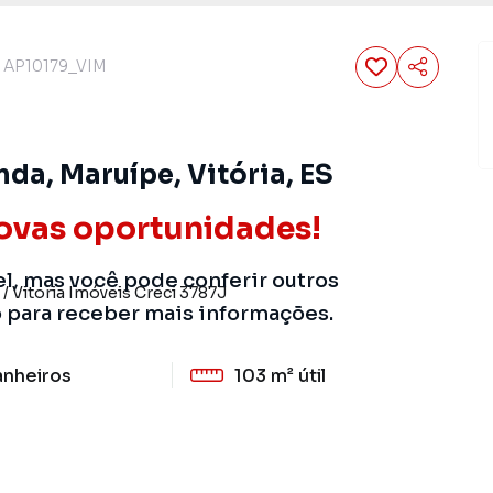
AP10179_VIM
a, Maruípe, Vitória, ES
ovas oportunidades!
el, mas você pode conferir outros
/
Vitoria Imóveis
Creci
3787J
o para receber mais informações.
anheiros
103 m²
útil